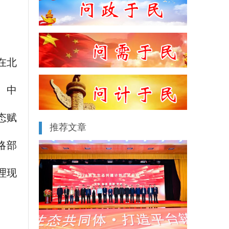
在北
、中
态赋
推荐文章
略部
理现