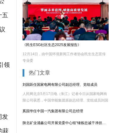
公
十五
议
《民生ESG社区生态2025发展报告》
12月14日，由中国环境新闻工作者协会民生生态宣传
专业委
引领
热门文章
刘国跃任国家电网有限公司副总经理、党组成员
人民网北京5月17日电（朱江）记者今日从国家电网有
限公司获悉，中国华能集团原副总经理、党组成员刘国
跃已出任......
奚国华任中国一汽集团有限公司总经理
同发
陕北矿业涌鑫公司开展党委中心组“锤炼忠诚干净担当的政治品格”
的获