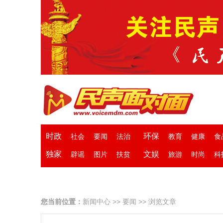
时政
环保
社会
要闻
法治
教育
健康
食
独家
文娱
辟谣
图片
扶贫
旅游
时尚
科
您当前位置：
新闻中心
>>
要闻
>> 浏览文章