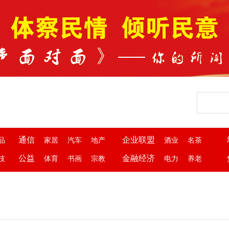
通信
企业联盟
品
家居
汽车
地产
酒业
名茶
公益
金融经济
技
体育
书画
宗教
电力
养老