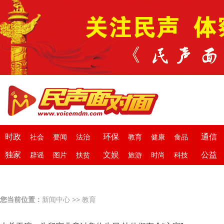
时政
环保
通信
社会
要闻
法治
教育
健康
食品
独家
文娱
公益
辟谣
图片
扶贫
旅游
时尚
科技
您当前位置：
新闻中心
>>
教育