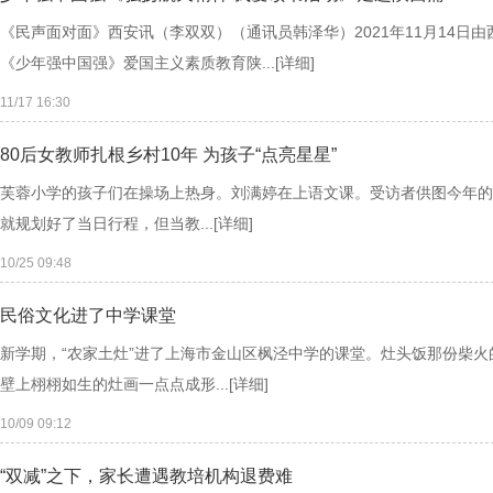
《民声面对面》西安讯（李双双）（通讯员韩泽华）2021年11月14
《少年强中国强》爱国主义素质教育陕...
[详细]
11/17 16:30
80后女教师扎根乡村10年 为孩子“点亮星星”
芙蓉小学的孩子们在操场上热身。刘满婷在上语文课。受访者供图今年的开
就规划好了当日行程，但当教...
[详细]
10/25 09:48
民俗文化进了中学课堂
新学期，“农家土灶”进了上海市金山区枫泾中学的课堂。灶头饭那份柴
壁上栩栩如生的灶画一点点成形...
[详细]
10/09 09:12
“双减”之下，家长遭遇教培机构退费难