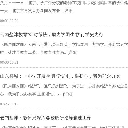
八月三十一日，北京小学广外分校的老师在校门口为忘记戴口罩的学生佩
一天，北京市再次举办新闻发布会...
[详细]
09/01 12:04
云南盐津教育“结对帮扶，助力学困生”践行学史力行
《民声面对面》云南讯（通讯员王红英）学以致用，方为学。开展党史学
时，盐津县教育工委、县教育体育局...
[详细]
08/09 10:21
山东郯城：一小学开展暑期“学党史，践初心，我为群众办实
《民声面对面》临沂讯（通讯员刘运飞）为了进一步落实临沂市郯城全县
心，我为群众办实事”主题活动。2...
[详细]
07/25 18:18
云南盐津：教体局深入各校调研指导党建工作
《民声面对面》昭通讯（王红英）为扎实开展党建工作，强化责任意识，提