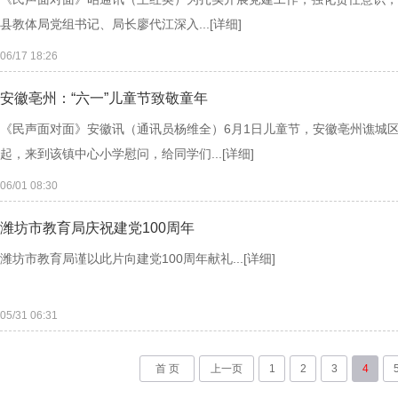
县教体局党组书记、局长廖代江深入...
[详细]
06/17 18:26
安徽亳州：“六一”儿童节致敬童年
《民声面对面》安徽讯（通讯员杨维全）6月1日儿童节，安徽亳州谯城
起，来到该镇中心小学慰问，给同学们...
[详细]
06/01 08:30
潍坊市教育局庆祝建党100周年
潍坊市教育局谨以此片向建党100周年献礼...
[详细]
05/31 06:31
首 页
上一页
1
2
3
4