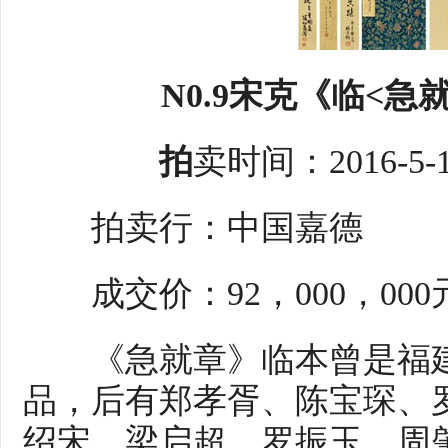
N0.9宋克《临<
拍
卖时间：2016-5-
拍卖行：中国嘉德
成交价：92，000，000
《急就章》临本曾是福建
品，后有郑孝胥、陈宝琛、
绍宋、梁启超、罗振玉、周