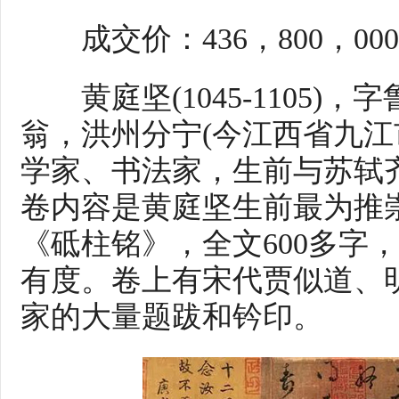
成交价：436，800，00
黄庭坚(1045-1105)
翁，洪州分宁(今江西省九江
学家、书法家，生前与苏轼齐
卷内容是黄庭坚生前最为推
《砥柱铭》，全文600多字
有度。卷上有宋代贾似道、
家的大量题跋和钤印。