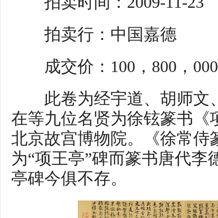
拍卖时间：2009-11-23
拍卖行：中国嘉德
成交价：100，800，00
此卷为经宇道、胡师文、
在等九位名贤为徐铉篆书《
北京故宫博物院。《徐常侍
为“项王亭”碑而篆书唐代李
亭碑今俱不存。