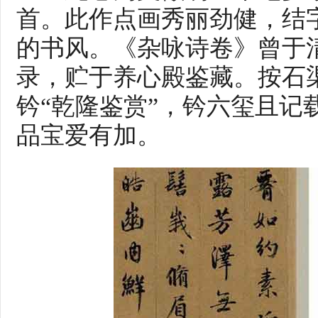
首。此作点画秀丽劲健，结
的书风。《杂咏诗卷》曾于
录，贮于养心殿鉴藏。按石渠
钤“乾隆鉴赏”，钤六玺且记
品宝爱有加。