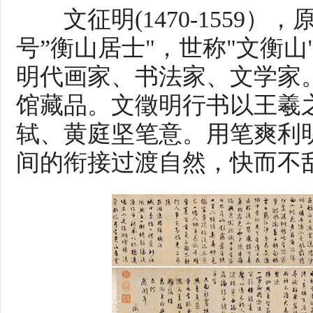
文征明(1470-1559），
号”衡山居士"，世称"文衡山
明代画家、书法家、文学家
馆藏品。文徵明行书以王羲
轼、黄庭坚笔意。用笔爽利
间的衔接过渡自然，快而不