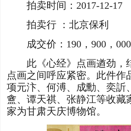
拍卖时间：2017-12-17
拍卖行 ：北京保利
成交价：190，900，00
此《心经》点画遒劲，结
点画之间呼应紧密。此件作
项元汴、何溥、成勳、奕訢
盦、谭天祺、张静江等收藏
家为甘肃天庆博物馆。