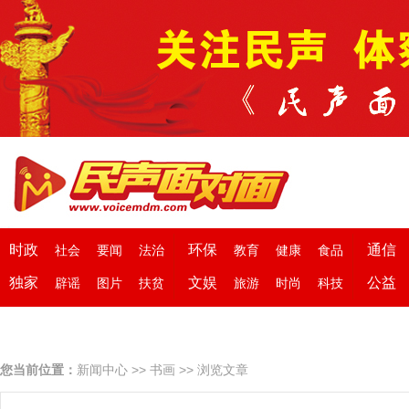
时政
环保
通信
社会
要闻
法治
教育
健康
食品
独家
文娱
公益
辟谣
图片
扶贫
旅游
时尚
科技
您当前位置：
新闻中心
>>
书画
>> 浏览文章