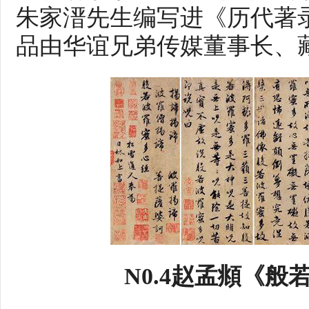
朱家溍先生编写进《历代著
品由华谊兄弟传媒董事长、
N0.4赵孟頫《