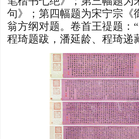
笔楷书七绝》；第三幅题为
句》；第四幅题为宋宁宗《
翁方纲对题。卷首王禔题：“
程琦题跋，潘延龄、程琦递