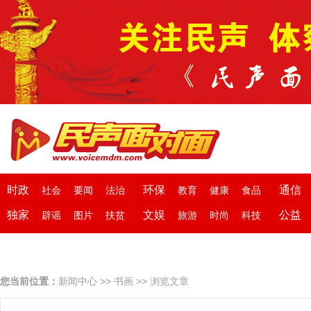
时政
环保
通信
社会
要闻
法治
教育
健康
食品
独家
文娱
公益
辟谣
图片
扶贫
旅游
时尚
科技
您当前位置：
新闻中心
>>
书画
>> 浏览文章