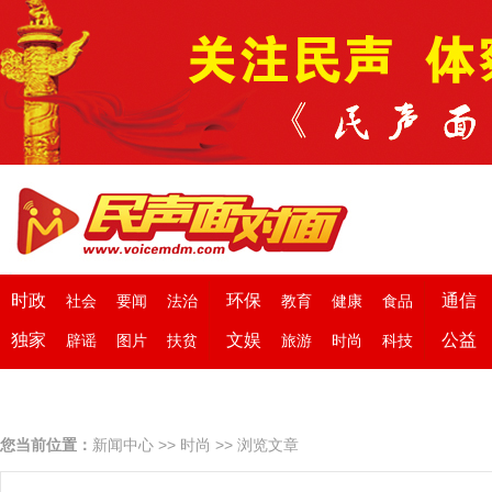
时政
环保
通信
社会
要闻
法治
教育
健康
食品
独家
文娱
公益
辟谣
图片
扶贫
旅游
时尚
科技
您当前位置：
新闻中心
>>
时尚
>> 浏览文章