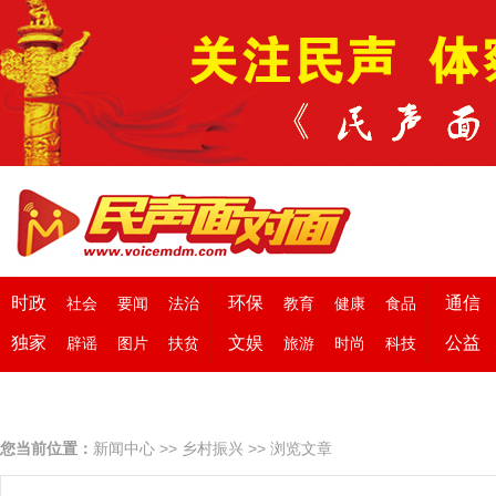
时政
环保
通信
社会
要闻
法治
教育
健康
食品
独家
文娱
公益
辟谣
图片
扶贫
旅游
时尚
科技
您当前位置：
新闻中心
>>
乡村振兴
>> 浏览文章