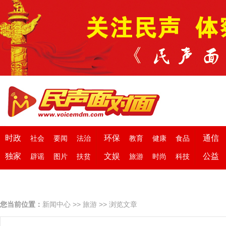
时政
环保
通信
社会
要闻
法治
教育
健康
食品
独家
文娱
公益
辟谣
图片
扶贫
旅游
时尚
科技
您当前位置：
新闻中心
>>
旅游
>> 浏览文章