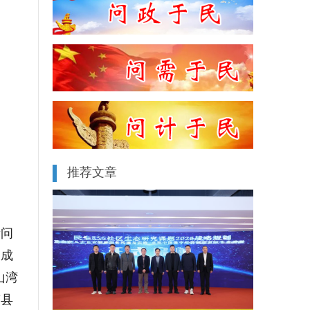
推荐文章
量问
川成
山湾
南县