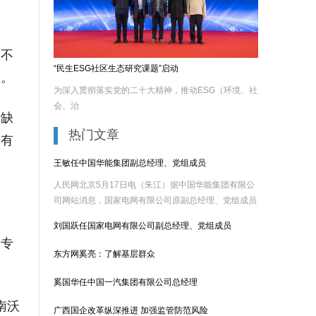
被不
“民生ESG社区生态研究课题”启动
差。
为深入贯彻落实党的二十大精神，推动ESG（环境、社
会、治
计缺
热门文章
，有
王敏任中国华能集团副总经理、党组成员
人民网北京5月17日电（朱江）据中国华能集团有限公
司网站消息，国家电网有限公司原副总经理、党组成员
王敏任华......
刘国跃任国家电网有限公司副总经理、党组成员
的专
东方网奚亮：了解基层群众
奚国华任中国一汽集团有限公司总经理
南沃
广西国企改革纵深推进 加强监管防范风险