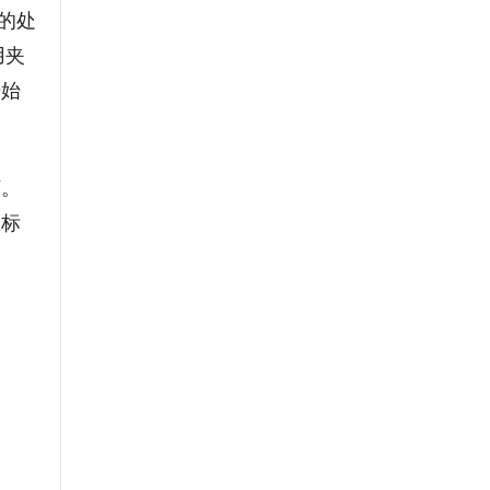
的处
用夹
开始
烦。
业标