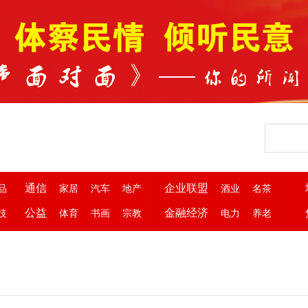
通信
企业联盟
品
家居
汽车
地产
酒业
名茶
公益
金融经济
技
体育
书画
宗教
电力
养老