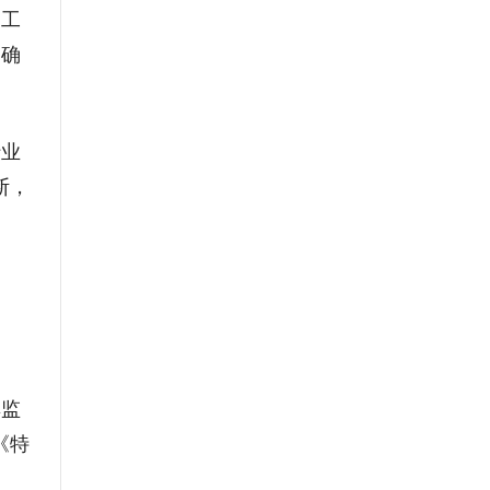
道工
明确
行业
断，
。
其监
《特