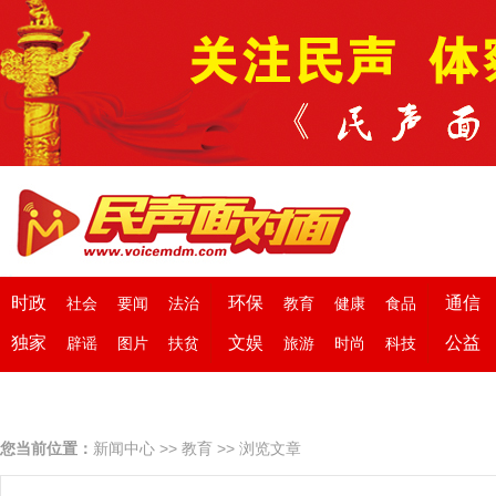
时政
环保
通信
社会
要闻
法治
教育
健康
食品
独家
文娱
公益
辟谣
图片
扶贫
旅游
时尚
科技
您当前位置：
新闻中心
>>
教育
>> 浏览文章