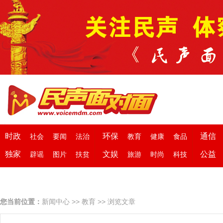
时政
环保
通信
社会
要闻
法治
教育
健康
食品
独家
文娱
公益
辟谣
图片
扶贫
旅游
时尚
科技
您当前位置：
新闻中心
>>
教育
>> 浏览文章