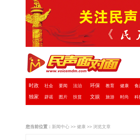
时政
环保
社会
要闻
法治
教育
健康
食
独家
文娱
辟谣
图片
扶贫
旅游
时尚
科
您当前位置：
新闻中心
>>
健康
>> 浏览文章