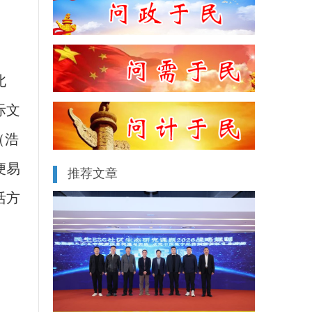
北
际文
（浩
便易
推荐文章
活方