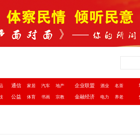
通信
企业联盟
品
家居
汽车
地产
酒业
名茶
公益
金融经济
技
体育
书画
宗教
电力
养老