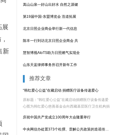
的商
嵩山山泉—好山出好水 自然之源健
第19届中国-东盟博览会 浩道拓展
拓展
北京日照企业商会举行新一代信息
访，
陈丰一行到访北京日照企业商会 共
售新
慧智博视AIoTS助力日照燃气实现全
山东天蓝律师事务所召开新年工作
推荐文章
“韩红爱心公益”在藏启动 捐赠医疗设备传递爱心
原标题：“韩红爱心公益”在藏启动捐赠医疗设备传递爱
心图为韩红爱心慈善基金会向西藏基层医疗卫生机构捐
赠1......
庆祝中国共产党成立100周年大会隆重举行
项
中央网信办处置373个杜撰、歪解公共政策的造谣传谣账号