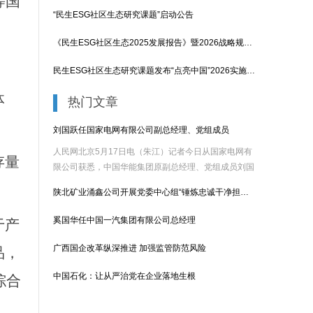
等国
“民生ESG社区生态研究课题”启动公告
《民生ESG社区生态2025发展报告》暨2026战略规划发布会在京举行
民生ESG社区生态研究课题发布“点亮中国”2026实施战略
体
热门文章
刘国跃任国家电网有限公司副总经理、党组成员
人民网北京5月17日电（朱江）记者今日从国家电网有
存量
限公司获悉，中国华能集团原副总经理、党组成员刘国
跃已出任......
陕北矿业涌鑫公司开展党委中心组“锤炼忠诚干净担当的政治品格”
奚国华任中国一汽集团有限公司总经理
于产
广西国企改革纵深推进 加强监管防范风险
品，
中国石化：让从严治党在企业落地生根
综合