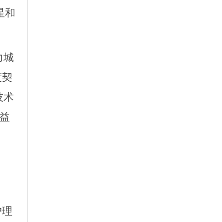
星和
力城
度契
技术
权益
户理