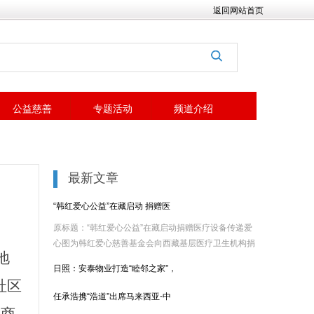
返回网站首页
公益慈善
专题活动
频道介绍
最新文章
“韩红爱心公益”在藏启动 捐赠医
原标题：“韩红爱心公益”在藏启动捐赠医疗设备传递爱
心图为韩红爱心慈善基金会向西藏基层医疗卫生机构捐
地
赠1......
日照：安泰物业打造“睦邻之家”，
社区
任承浩携“浩道”出席马来西亚-中