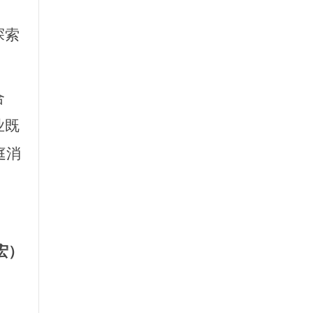
探索
合
业既
庭消
宏）