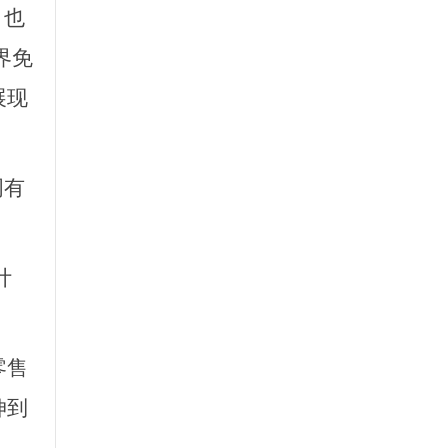
，也
界免
展现
周有
计
零售
伸到